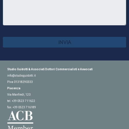
INVIA
Studio Guidotti & Associati Dottori Commercialisti e Avvocati
info@studioguidotti.it
P.Iva
01318290333
Piacenza
Via Manfredi, 120
tel. +39 0523 711622
fax. +39 0523 716189