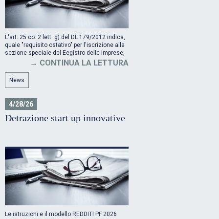
L'art. 25 co. 2 lett. g) del DL 179/2012 indica,
quale "requisito ostativo" per l'iscrizione alla
sezione speciale del Eegistro delle Imprese,
che la società non sia stata costituita da una
CONTINUA LA LETTURA
fusione, scissione societaria o a seguito di
cessione di azienda o di ramo di azienda.
News
4/28/26
Detrazione start up innovative
Le istruzioni e il modello REDDITI PF 2026