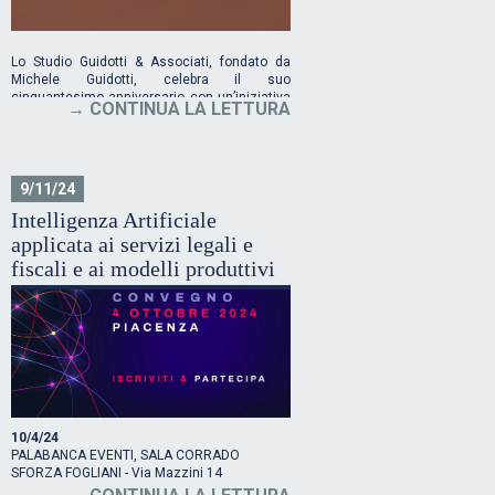
Lo Studio Guidotti & Associati, fondato da
Michele Guidotti, celebra il suo
cinquantesimo anniversario con un’iniziativa
CONTINUA LA LETTURA
che unisce passato e futuro, rendendo
omaggio alla città di Piacenza.
9/11/24
Intelligenza Artificiale
applicata ai servizi legali e
fiscali e ai modelli produttivi
10/4/24
PALABANCA EVENTI, SALA CORRADO
SFORZA FOGLIANI - Via Mazzini 14