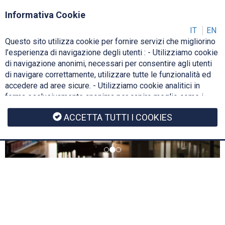
Login
IT
Informativa Cookie
IT
EN
Questo sito utilizza cookie per fornire servizi che migliorino
Toggl
l’esperienza di navigazione degli utenti : - Utilizziamo cookie
navig
di navigazione anonimi, necessari per consentire agli utenti
di navigare correttamente, utilizzare tutte le funzionalità ed
accedere ad aree sicure. - Utilizziamo cookie analitici in
forma esclusivamente anonima per capire meglio come i
nostri utenti utilizzano il sito web, per ottimizzare e
ACCETTA TUTTI I COOKIES
migliorare il sito, rendendolo sempre interessante e rilevante
per gli utenti. - Non vengono usati cookie statistici di
preferenza dell'utente. Ulteriori informazioni di dettaglio
sono disponibili consultando il documento di informativa
cookie.
Cookie Policy