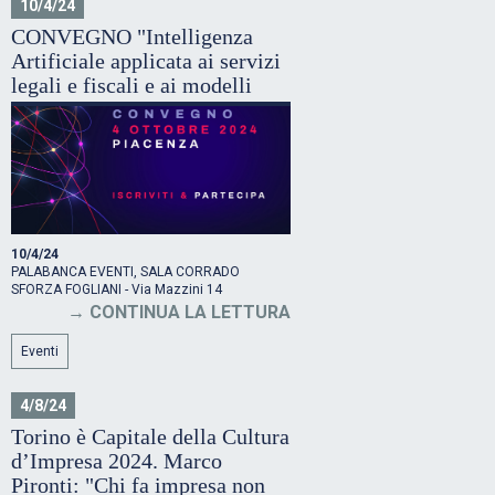
10/4/24
CONVEGNO "Intelligenza
Artificiale applicata ai servizi
legali e fiscali e ai modelli
produttivi"- Piacenza, 4
ottobre 2024, ore 9.00-13.30
ACBGroup
10/4/24
PALABANCA EVENTI, SALA CORRADO
SFORZA FOGLIANI - Via Mazzini 14
CONTINUA LA LETTURA
Eventi
4/8/24
Torino è Capitale della Cultura
d’Impresa 2024. Marco
Pironti: "Chi fa impresa non