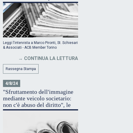
deve avere paura di rischiare"
ACBGroup
Leggi l'intervista a Marco Pironti, St. Schiesari
& Associati - ACB Member Torino
CONTINUA LA LETTURA
Rassegna Stampa
4/8/24
"Sfruttamento dell'immagine
mediante veicolo societario:
non c'è abuso del diritto", le
considerazioni di M.L. Di
Tanna e D. Greco
ACBGroup