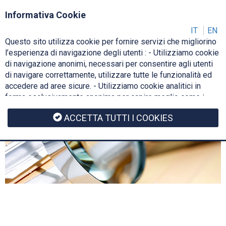
Login
IT
Informativa Cookie
IT
EN
Questo sito utilizza cookie per fornire servizi che migliorino
Toggl
l’esperienza di navigazione degli utenti : - Utilizziamo cookie
navig
di navigazione anonimi, necessari per consentire agli utenti
di navigare correttamente, utilizzare tutte le funzionalità ed
accedere ad aree sicure. - Utilizziamo cookie analitici in
forma esclusivamente anonima per capire meglio come i
nostri utenti utilizzano il sito web, per ottimizzare e
ACCETTA TUTTI I COOKIES
migliorare il sito, rendendolo sempre interessante e rilevante
per gli utenti. - Non vengono usati cookie statistici di
preferenza dell'utente. Ulteriori informazioni di dettaglio
sono disponibili consultando il documento di informativa
cookie.
Cookie Policy