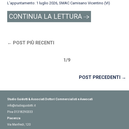
L'appuntamento: 1 luglio 2026, SMAC Camisano Vicentino (VI)
CONTINUA LA LETTURA
POST PIÙ RECENTI
1/9
POST PRECEDENTI
Studio Guidotti & Associati Dottori Commercialisti e Avvocati
info@studioguidotti.it
P.Iva
01318290333
Piacenza
Via Manfredi, 120